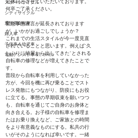
定休日とさせていただいております。
スポーツサイクル
何卒ご了承ください。
シティサイクル
通学用自転車
緊急事態宣言が延長されております
が、いかがお過ごしでしょうか？
婦人車
これまでの生活スタイルが今一度見直
子供車＆幼児車
されていることと思います。例えば“
久
しぶりに納屋から出してきた
”とされる
電動アシスト車＆E-BIKES
自転車の修理などが増えてきたことで
す。
普段から自転車を利用していなかった
方が、今回を機に再び乗ることでスト
レス発散にもつながり、防疫にもお役
に立てる。事態の早期収束を願いつつ
も、自転車を通じてご自身のお身体と
向き合える。お子様の自転車を修理ま
たはお乗り換えなど、ご家族との時間
をより有意義なものにする。私共の行
いがそのようになれば幸いです。一緒