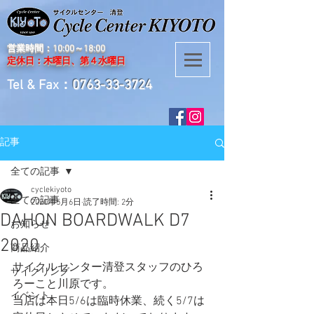
営業時間：10:00～18:00
定休日：木曜日、第４水曜日
Tel & Fax：
0763-33-3724
記事
全ての記事
cyclekiyoto
全ての記事
2020年5月6日
読了時間: 2分
DAHON BOARDWALK D7
お知らせ
2020
商品紹介
サイクルセンター清登スタッフのひろ
サイクリング
ろーこと川原です。
イベント
当店は本日5/6は臨時休業、続く5/7は