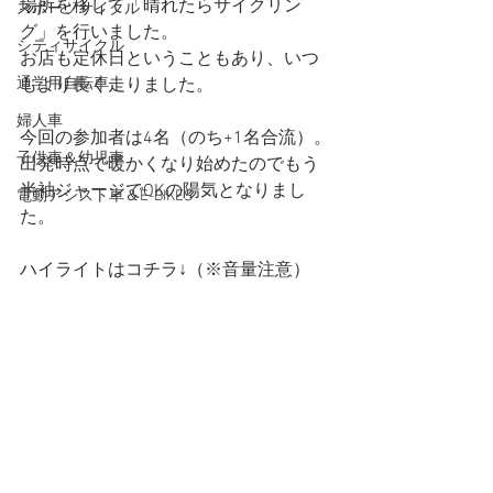
場所を移して「晴れたらサイクリン
スポーツサイクル
グ」を行いました。
シティサイクル
お店も定休日ということもあり、いつ
通学用自転車
もより長く走りました。
婦人車
今回の参加者は4名（のち+1名合流）。
子供車＆幼児車
出発時点で暖かくなり始めたのでもう
半袖ジャージでOKの陽気となりまし
電動アシスト車＆E-BIKES
た。
ハイライトはコチラ↓（※音量注意）