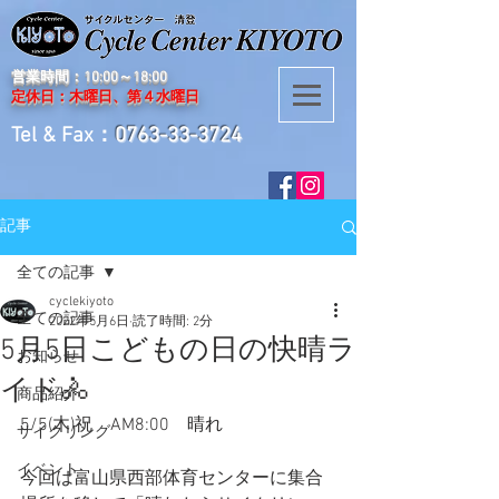
営業時間：10:00～18:00
定休日：木曜日、第４水曜日
Tel & Fax：
0763-33-3724
記事
全ての記事
cyclekiyoto
全ての記事
2022年5月6日
読了時間: 2分
5月5日こどもの日の快晴ラ
お知らせ
イド🚴
商品紹介
5/5(木)祝　AM8:00　晴れ
サイクリング
イベント
今回は富山県西部体育センターに集合