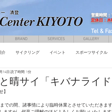
営業時間：10
定休日：木
Tel & F
BRAND
SERVICES
GALLERY
紹介
サイクリング
イベント
スポーツサイクル
9月14日
読了時間: 1分
子供車＆幼児車
電動アシスト車＆E-BIKES
と晴サイ「キバナライド
せ】
6日までの間、諸事情により臨時休業とさせていただきま