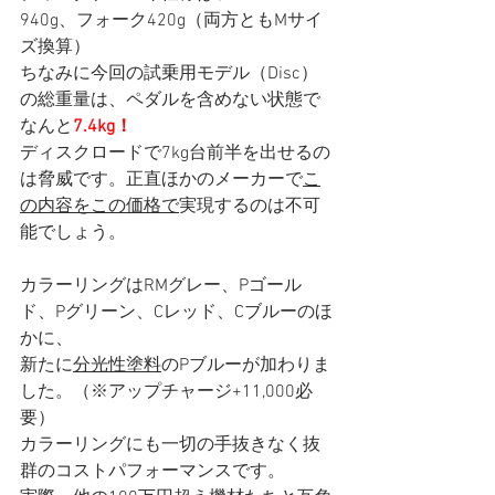
940g、フォーク420g（両方ともMサイ
ズ換算）
ちなみに今回の試乗用モデル（Disc）
の総重量は、ペダルを含めない状態で
なんと
7.4kg！
ディスクロードで7kg台前半を出せるの
は脅威です。正直ほかのメーカーで
こ
の内容をこの価格で
実現するのは不可
能でしょう。
カラーリングはRMグレー、Pゴール
ド、Pグリーン、Cレッド、Cブルーのほ
かに、
新たに
分光性塗料
のPブルーが加わりま
した。（※アップチャージ+11,000必
要）
カラーリングにも一切の手抜きなく抜
群のコストパフォーマンスです。