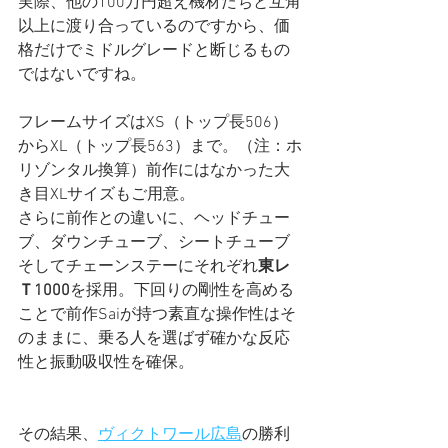
実際、他の100万円超え機材たちと互角
以上に渡り合っているのですから、価
格だけでミドルグレードと断じるもの
ではないですね。
フレームサイズはXS（トップ長506）
からXL（トップ長563）まで。（注：ホ
リゾンタル換算）前作にはなかった大
き目XLサイズもご用意。
さらに前作との違いに、ヘッドチュー
ブ、ダウンチューブ、シートチューブ
そしてチェーンステーにそれぞれ
東レ
Ｔ1000
を採用。下回りの剛性を高める
ことで前作Saiが持つ素直な操作性はそ
のままに、乗る人を選ばず確かな反応
性と振動吸収性を確保。
その結果、
ヴィクトワール広島
の勝利