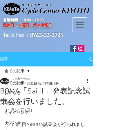
営業時間：10:00～18:00
定休日：木曜日、第４水曜日
Tel & Fax：
0763-33-3724
記事
全ての記事
cyclekiyoto
全ての記事
2021年11月22日
読了時間: 3分
BOMA「SaiⅡ」発表記念試
お知らせ
乗会を行いました。
商品紹介
11月21日(日)
サイクリング
イベント
今年3回目のBOMA試乗会が行われまし