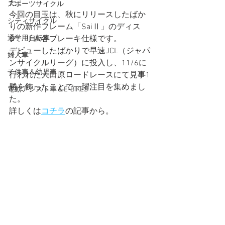
た。
スポーツサイクル
今回の目玉は、秋にリリースしたばか
シティサイクル
りの新作フレーム「SaiⅡ」のディス
通学用自転車
ク、リム各ブレーキ仕様です。
デビューしたばかりで早速JCL（ジャパ
婦人車
ンサイクルリーグ）に投入し、11/6に
子供車＆幼児車
行われた大田原ロードレースにて見事1
勝を飾ったことで一躍注目を集めまし
電動アシスト車＆E-BIKES
た。
詳しくは
コチラ
の記事から。