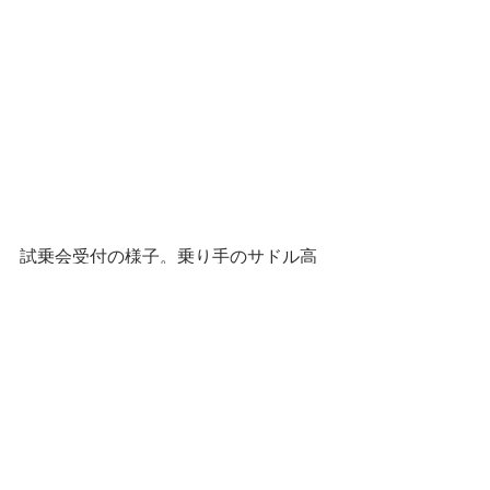
試乗会受付の様子。乗り手のサドル高
をその場で調整してお貸しします。
鉄とカーボンのフロントフォークは、
振動の伝わり方を説明するための教材
です。