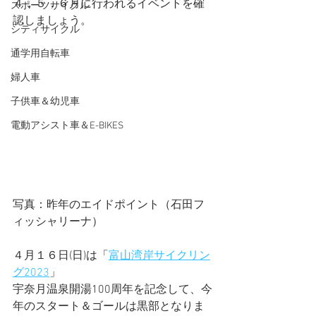
４，５，６月に行われるイベントを確
スポーツサイクル
認しましょう。
シティサイクル
通学用自転車
婦人車
子供車＆幼児車
電動アシスト車＆E-BIKES
写真：昨年のエイドポイント（石田フ
ィッシャリーナ）
４月１６日(日)は「
富山湾岸サイクリン
グ2023
」
宇奈月温泉開湯100周年を記念して、今
年のスタート＆ゴールは黒部となりま