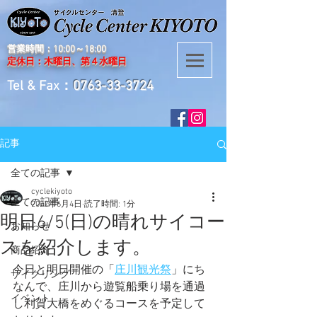
営業時間：10:00～18:00
定休日：木曜日、第４水曜日
Tel & Fax：
0763-33-3724
記事
全ての記事
cyclekiyoto
全ての記事
2022年6月4日
読了時間: 1分
明日6/5(日)の晴れサイコー
お知らせ
スを紹介します。
商品紹介
今日と明日開催の「
庄川観光祭
」にち
サイクリング
なんで、庄川から遊覧船乗り場を通過
イベント
し利賀大橋をめぐるコースを予定して