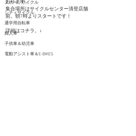
おります。
スポーツサイクル
集合場所はサイクルセンター清登店舗
シティサイクル
前。朝7時よりスタートです！
通学用自転車
詳細はコチラ。↓
婦人車
子供車＆幼児車
電動アシスト車＆E-BIKES