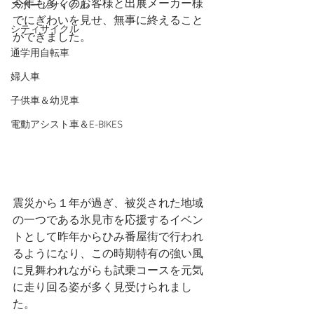
今年も多くのお客様と出展メーカー様
スポーツサイクル
でにぎわいを見せ、無事に終えること
シティサイクル
ができました。
通学用自転車
婦人車
子供車＆幼児車
電動アシスト車＆E-BIKES
震災から１年が過ぎ、被災された地域
の一つである氷見市を応援するイベン
トとして昨年からひみ番屋街で行われ
るようになり、この時期特有の強い風
に見舞われながらも試乗コースを元気
に走り回る姿が多く見受けられまし
た。