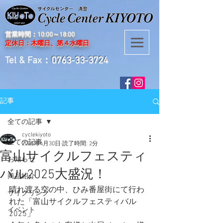
営業時間：10:00～18:00
定休日：木曜日、第４水曜日
Tel & Fax：
0763-33-3724
記事
全ての記事
cyclekiyoto
全ての記事
2025年4月30日
読了時間: 2分
富山サイクルフェスティ
お知らせ
バル2025大盛況！
商品紹介
晴れ渡る空の中、ひみ番屋街にて行わ
サイクリング
れた「富山サイクルフェスティバル
イベント
2025」