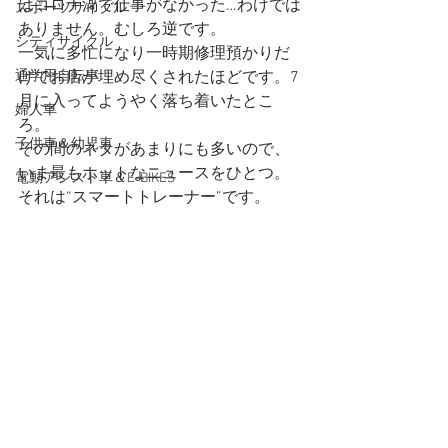
はコロナ渦で仕事がなかった…わけでは
スポーツサイクル
ありません。むしろ逆です。
シティサイクル
一気に多忙になり一時期修理預かりだ
通学用自転車
けでお店が埋め尽くされたほどです。7
月に入ってようやく落ち着いたとこ
婦人車
ろ。
子供車＆幼児車
その間のネタがあまりにも多いので、
いま最もホットなニュースをひとつ。
電動アシスト車＆E-BIKES
それは“スマートトレーナー”です。