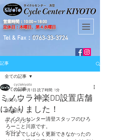
営業時間：10:00～18:00
定休日：木曜日、第４水曜日
Tel & Fax：
0763-33-3724
記事
全ての記事
cyclekiyoto
全ての記事
2020年7月1日
読了時間: 1分
ミノウラ神楽DD設置店舗
お知らせ
になりました！
商品紹介
サイクルセンター清登スタッフのひろ
サイクリング
ろーこと川原です。
イベント
今日までしばらく更新できなかったの